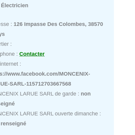
:
Électricien
esse :
126 Impasse Des Colombes, 38570
ys
tier :
éphone :
Contacter
internet :
ps://www.facebook.com/MONCENIX-
UE-SARL-115712703667568
CENIX LARUE SARL de garde :
non
seigné
CENIX LARUE SARL ouverte dimanche :
 renseigné