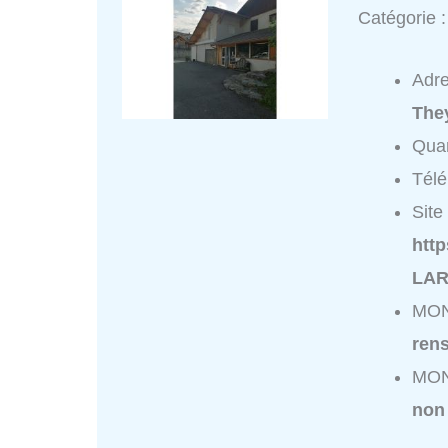
Catégorie 
Adr
The
Quar
Tél
Site 
htt
LAR
MON
ren
MON
non