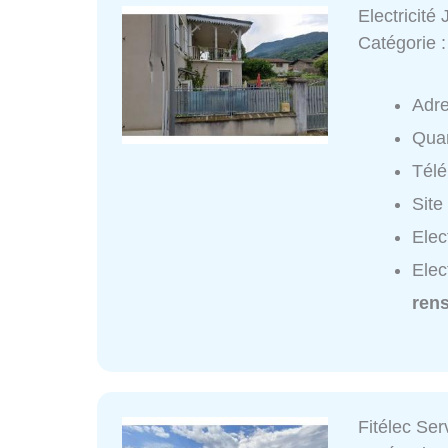
Electricité 
Catégorie 
Adr
Quar
Tél
Site
Elec
Elec
ren
Fitélec Ser