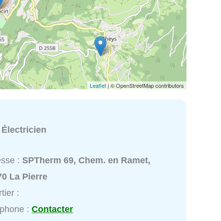
Leaflet
| © OpenStreetMap contributors
:
Électricien
esse :
SPTherm 69, Chem. en Ramet,
0 La Pierre
tier :
éphone :
Contacter