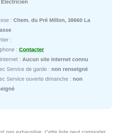
:
Électricien
esse :
Chem. du Pré Millon, 38660 La
rasse
tier :
éphone :
Contacter
 internet :
Aucun site internet connu
lec Service de garde :
non renseigné
lec Service ouverte dimanche :
non
seigné
st pas exhaustive. Cette liste peut comporter