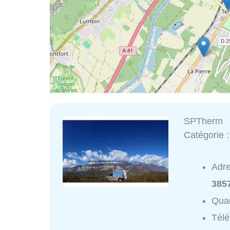
SPTherm
Catégorie 
Adr
3857
Quar
Tél