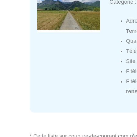
Catégorie 
Adr
Ter
Quar
Tél
Site
Fité
Fité
ren
* Cette liste sur coupure-de-courant.com n’e