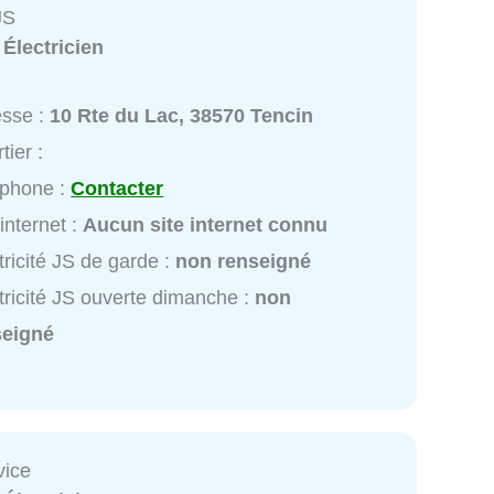
JS
:
Électricien
esse :
10 Rte du Lac, 38570 Tencin
tier :
éphone :
Contacter
 internet :
Aucun site internet connu
tricité JS de garde :
non renseigné
tricité JS ouverte dimanche :
non
seigné
vice