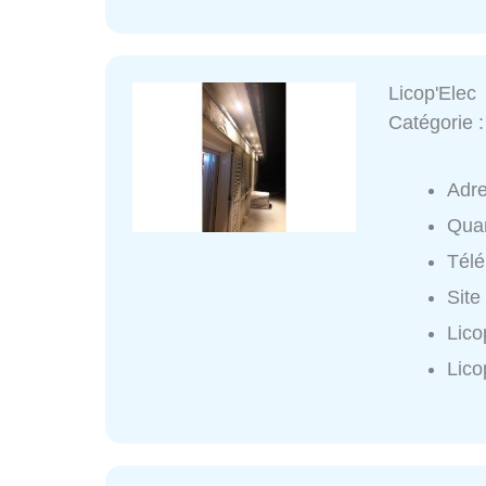
Licop'Elec
Catégorie 
Adre
Quar
Tél
Site
Lico
Lico