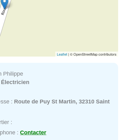
Leaflet
| © OpenStreetMap contributors
n Philippe
:
Électricien
esse :
Route de Puy St Martin, 32310 Saint
tier :
éphone :
Contacter