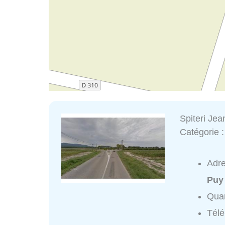
Spiteri Jea
Catégorie 
Adr
Puy
Quar
Tél