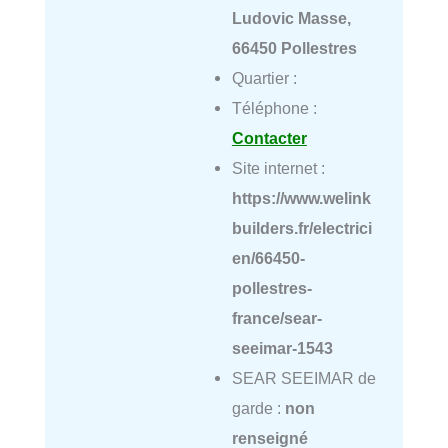
Ludovic Masse,
66450 Pollestres
Quartier :
Téléphone :
Contacter
Site internet :
https://www.welink
builders.fr/electrici
en/66450-
pollestres-
france/sear-
seeimar-1543
SEAR SEEIMAR de
garde :
non
renseigné