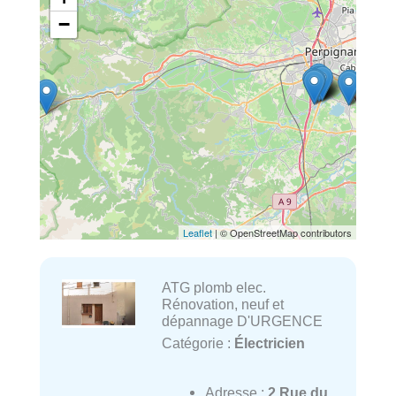
−
Leaflet
| © OpenStreetMap contributors
ATG plomb elec.
Rénovation, neuf et
dépannage D'URGENCE
Catégorie :
Électricien
Adresse :
2 Rue du