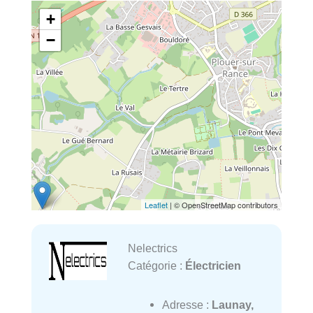
+
−
Leaflet
| © OpenStreetMap contributors
Nelectrics
Catégorie :
Électricien
Adresse :
Launay,