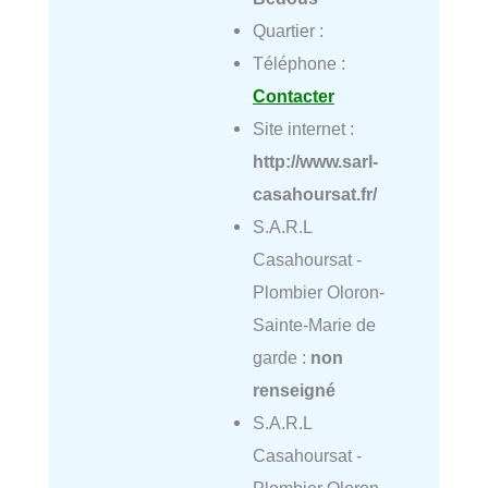
Quartier :
Téléphone :
Contacter
Site internet :
http://www.sarl-
casahoursat.fr/
S.A.R.L
Casahoursat -
Plombier Oloron-
Sainte-Marie de
garde :
non
renseigné
S.A.R.L
Casahoursat -
Plombier Oloron-