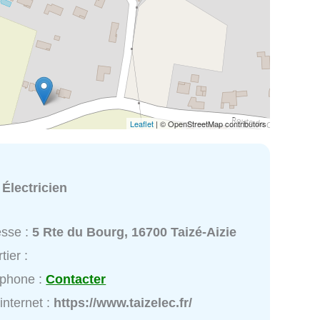
Leaflet
| © OpenStreetMap contributors
:
Électricien
esse :
5 Rte du Bourg, 16700 Taizé-Aizie
tier :
éphone :
Contacter
 internet :
https://www.taizelec.fr/