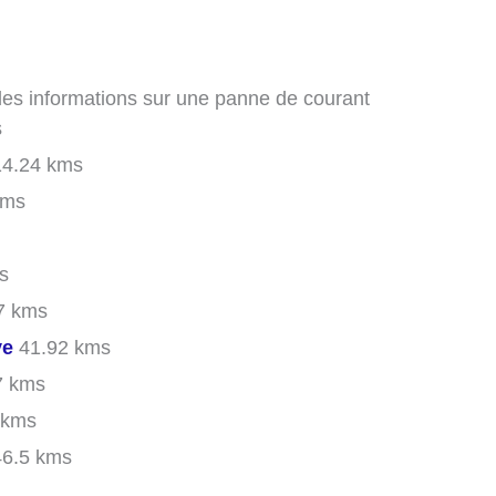
 des informations sur une panne de courant
s
4.24 kms
kms
s
7 kms
ve
41.92 kms
7 kms
 kms
6.5 kms