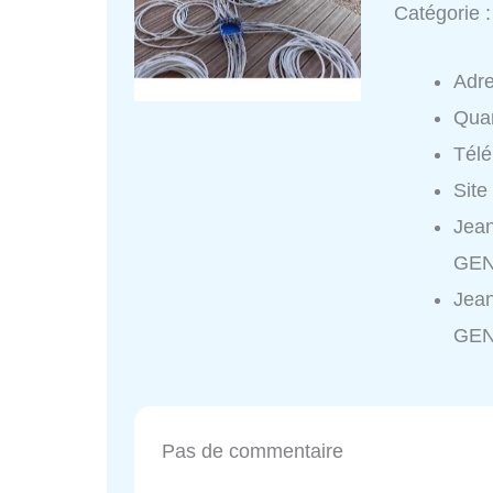
Catégorie 
Adr
Quar
Tél
Site
Jea
GEN
Jea
GEN
Pas de commentaire