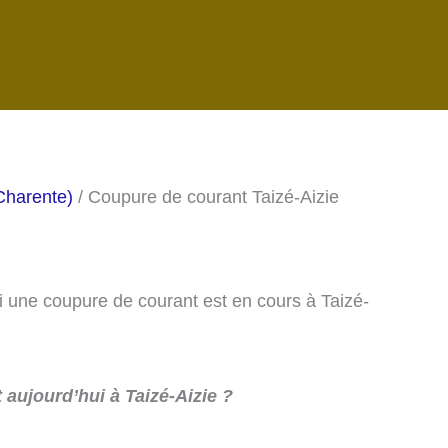
Charente)
/ Coupure de courant Taizé-Aizie
si une coupure de courant est en cours à Taizé-
aujourd’hui à Taizé-Aizie ?