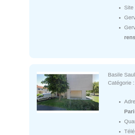
Site
Gerv
Gerv
ren
Basile Saul
Catégorie 
Adr
Pari
Quar
Tél