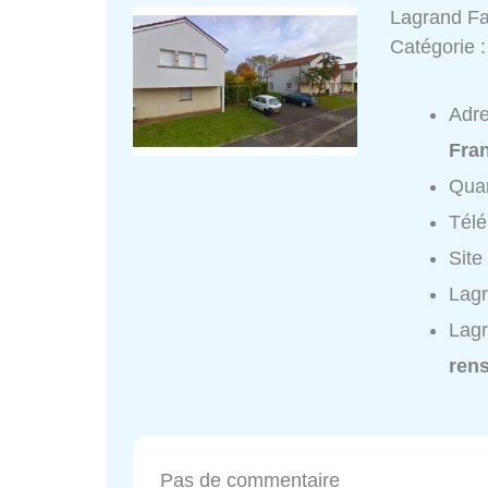
Lagrand Fa
Catégorie 
Adr
Fra
Quar
Tél
Site
Lagr
Lagr
ren
Pas de commentaire