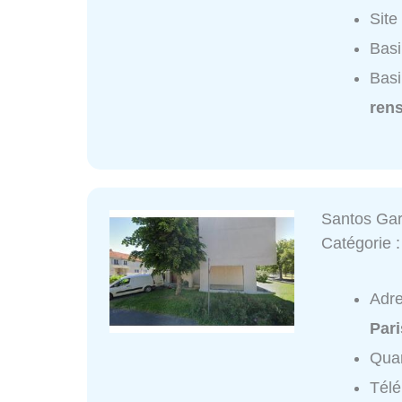
Site
Basi
Basi
ren
Santos Gar
Catégorie 
Adr
Pari
Quar
Tél