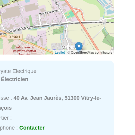
Leaflet
| © OpenStreetMap contributors
ryate Electrique
:
Électricien
esse :
40 Av. Jean Jaurès, 51300 Vitry-le-
nçois
tier :
éphone :
Contacter