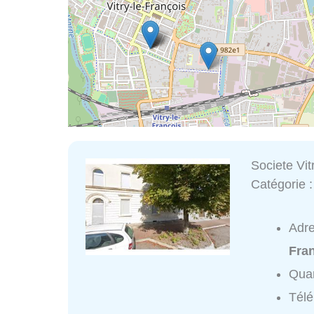
Societe Vit
Catégorie 
Adr
Fra
Quar
Tél