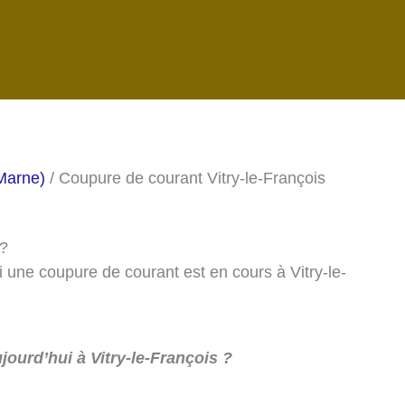
Marne)
/ Coupure de courant Vitry-le-François
 ?
i une coupure de courant est en cours à Vitry-le-
ourd’hui à Vitry-le-François ?