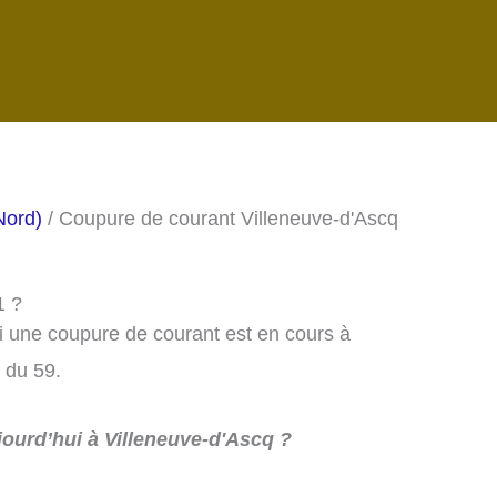
Nord)
/ Coupure de courant Villeneuve-d'Ascq
1 ?
si une coupure de courant est en cours à
 du 59.
ourd’hui à Villeneuve-d'Ascq ?