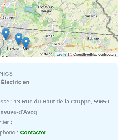
Leaflet
| © OpenStreetMap contributors
NICS
:
Électricien
esse :
13 Rue du Haut de la Cruppe, 59650
leneuve-d'Ascq
tier :
éphone :
Contacter