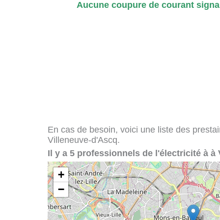
Aucune coupure de courant signal
En cas de besoin, voici une liste des presta
Villeneuve-d'Ascq.
Il y a 5 professionnels de l'électricité à 
+
−