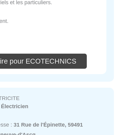
ls et les particuliers.
ent.
aire pour ECOTECHNICS
TRICITE
:
Électricien
esse :
31 Rue de l'Épinette, 59491
leneuve-d'Ascq