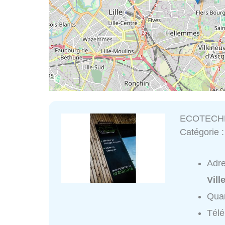
ECOTECH
Catégorie 
Adr
Vil
Quar
Tél