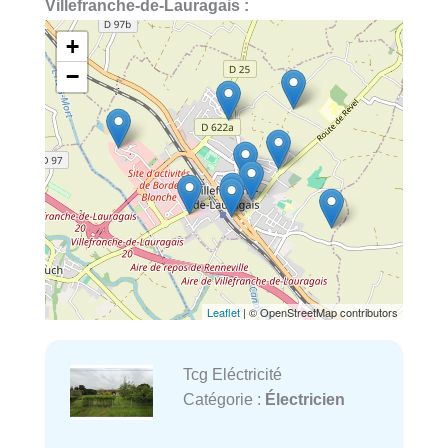
Villefranche-de-Lauragais :
+
−
Leaflet
| © OpenStreetMap contributors
Tcg Eléctricité
Catégorie :
Électricien