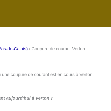
Pas-de-Calais)
/ Coupure de courant Verton
si une coupure de courant est en cours à Verton,
nt aujourd’hui à Verton ?