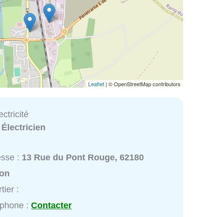
Leaflet
| © OpenStreetMap contributors
ctricité
:
Électricien
esse :
13 Rue du Pont Rouge, 62180
ton
tier :
éphone :
Contacter