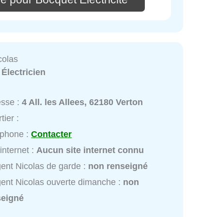
colas
:
Électricien
esse :
4 All. les Allees, 62180 Verton
tier :
éphone :
Contacter
 internet :
Aucun site internet connu
ent Nicolas de garde :
non renseigné
ent Nicolas ouverte dimanche :
non
seigné