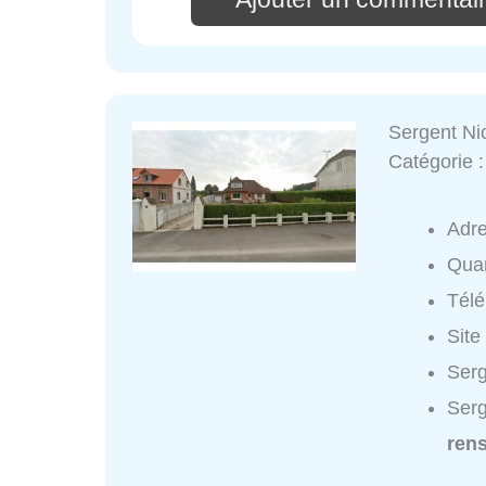
Sergent Ni
Catégorie 
Adr
Quar
Tél
Site
Serg
Serg
ren