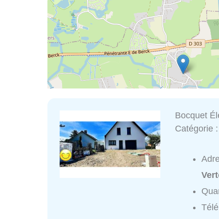
Bocquet Éle
Catégorie 
Adr
Ver
Quar
Tél