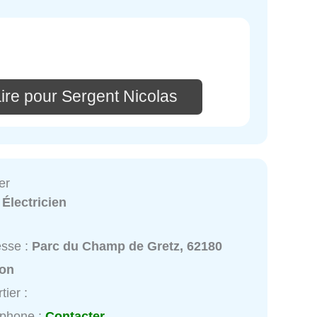
ire pour Sergent Nicolas
er
:
Électricien
esse :
Parc du Champ de Gretz, 62180
ton
tier :
éphone :
Contacter