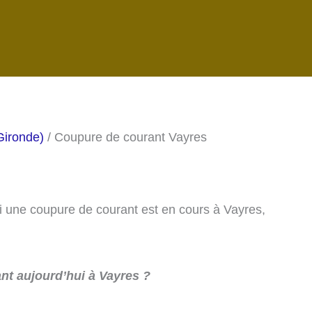
Gironde)
/ Coupure de courant Vayres
si une coupure de courant est en cours à Vayres,
nt aujourd’hui à Vayres ?