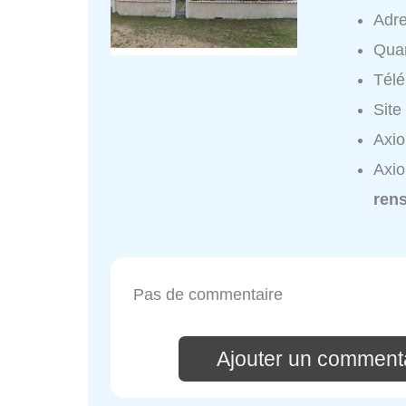
Adr
Quar
Tél
Site
Axio
Axio
ren
Pas de commentaire
Ajouter un commenta