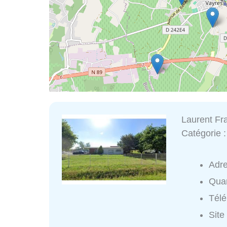
Laurent Fra
Catégorie 
Adr
Quar
Tél
Site 