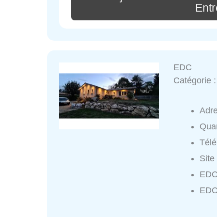
Entr
EDC
Catégorie 
Adr
Quar
Tél
Site
EDC
EDC