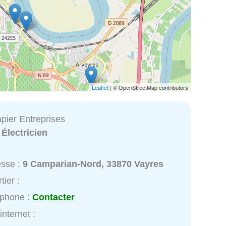
Leaflet
| © OpenStreetMap contributors
pier Entreprises
:
Électricien
esse :
9 Camparian-Nord, 33870 Vayres
tier :
éphone :
Contacter
internet :