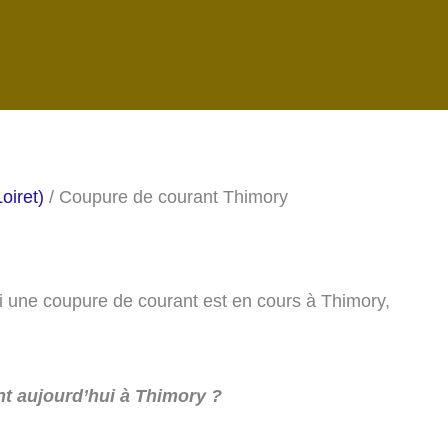
oiret)
/ Coupure de courant Thimory
si une coupure de courant est en cours à Thimory,
t aujourd’hui à Thimory ?