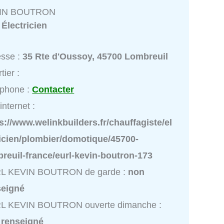
IN BOUTRON
:
Électricien
esse :
35 Rte d'Oussoy, 45700 Lombreuil
tier :
éphone :
Contacter
internet :
s://www.welinkbuilders.fr/chauffagiste/el
ricien/plombier/domotique/45700-
reuil-france/eurl-kevin-boutron-173
L KEVIN BOUTRON de garde :
non
seigné
L KEVIN BOUTRON ouverte dimanche :
 renseigné