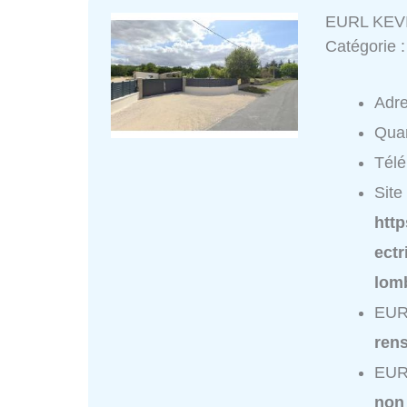
EURL KEV
Catégorie 
Adr
Quar
Tél
Site 
http
ect
lomb
EUR
ren
EUR
non