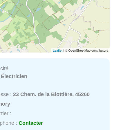
Leaflet
| © OpenStreetMap contributors
cité
:
Électricien
esse :
23 Chem. de la Blottière, 45260
mory
tier :
éphone :
Contacter