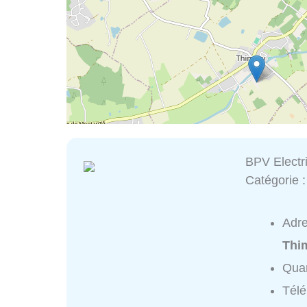
BPV Electri
Catégorie 
Adr
Thi
Quar
Tél