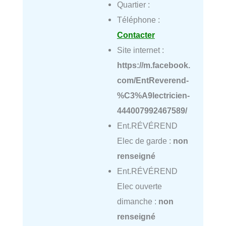
Quartier :
Téléphone :
Contacter
Site internet :
https://m.facebook.
com/EntReverend-
%C3%A9lectricien-
444007992467589/
Ent.RÉVÉREND
Elec de garde :
non
renseigné
Ent.RÉVÉREND
Elec ouverte
dimanche :
non
renseigné