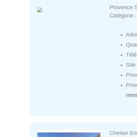
Provence S
Catégorie 
Adr
Quar
Tél
Site
Prov
Prov
ren
Cheilan Eri