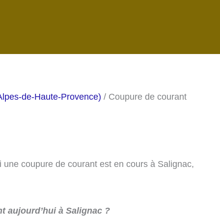
Alpes-de-Haute-Provence)
/ Coupure de courant
si une coupure de courant est en cours à Salignac,
t aujourd’hui à Salignac ?