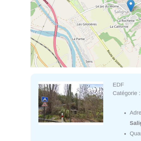
EDF
Catégorie 
Adr
Sal
Quar