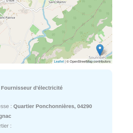
Leaflet
| © OpenStreetMap contributors
:
Fournisseur d'électricité
esse :
Quartier Ponchonnières, 04290
ignac
tier :