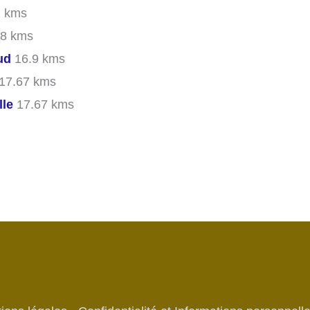
 kms
8 kms
ud
16.9 kms
17.67 kms
lle
17.67 kms