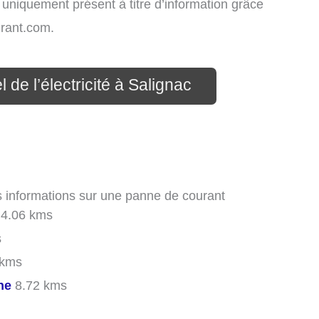
t uniquement présent à titre d’information grâce
rant.com.
 de l’électricité à Salignac
es informations sur une panne de courant
4.06 kms
s
 kms
ne
8.72 kms