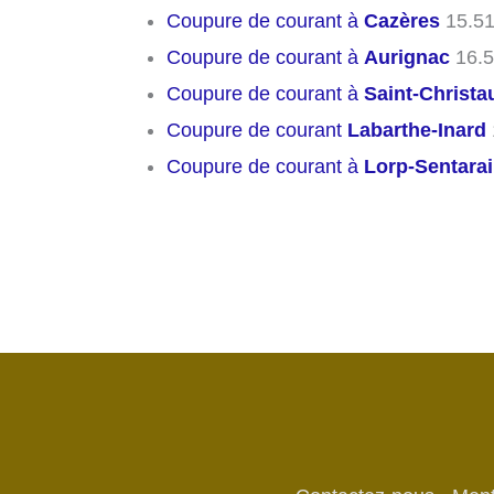
Coupure de courant à
Cazères
15.51
Coupure de courant à
Aurignac
16.5
Coupure de courant à
Saint-Christa
Coupure de courant
Labarthe-Inard
Coupure de courant à
Lorp-Sentarai