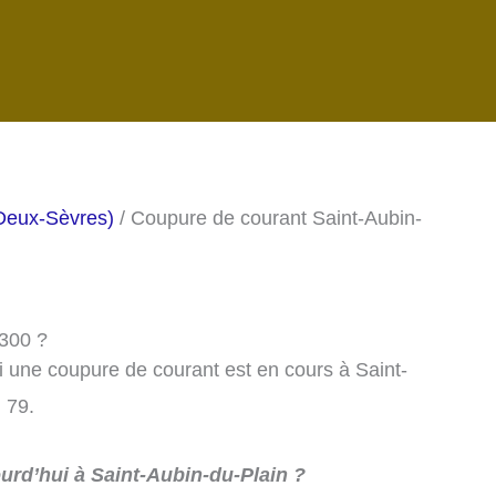
Deux-Sèvres)
/ Coupure de courant Saint-Aubin-
9300 ?
si une coupure de courant est en cours à Saint-
 79.
urd’hui à Saint-Aubin-du-Plain ?