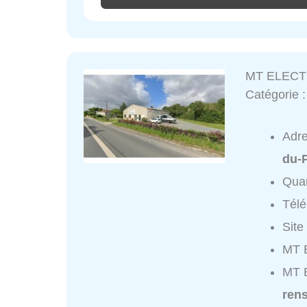
MT ELECT
Catégorie 
Adr
du-P
Quar
Tél
Site
MT 
MT 
ren