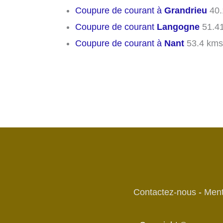
Coupure de courant à
Grandrieu
40.
Coupure de courant
Langogne
51.4
Coupure de courant à
Nant
53.4 kms
Contactez-nous
-
Ment