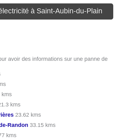
électricité à Saint-Aubin-du-Plain
pour avoir des informations sur une panne de
s
ms
 kms
1.3 kms
vières
23.62 kms
-de-Randon
33.15 kms
77 kms