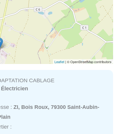
Leaflet
| © OpenStreetMap contributors
ADAPTATION CABLAGE
:
Électricien
esse :
ZI, Bois Roux, 79300 Saint-Aubin-
lain
tier :