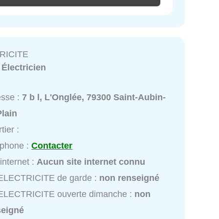
RICITE
:
Électricien
esse :
7 b l, L'Onglée, 79300 Saint-Aubin-
lain
tier :
éphone :
Contacter
 internet :
Aucun site internet connu
ELECTRICITE de garde :
non renseigné
ELECTRICITE ouverte dimanche :
non
seigné