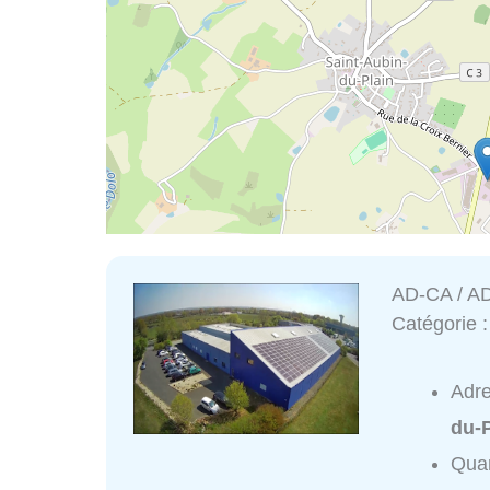
AD-CA / 
Catégorie 
Adr
du-P
Quar