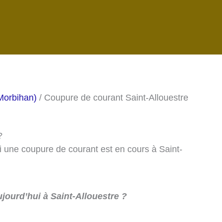
Morbihan)
/ Coupure de courant Saint-Allouestre
 ?
si une coupure de courant est en cours à Saint-
jourd’hui à Saint-Allouestre ?