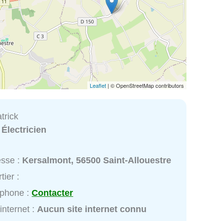
Leaflet
| © OpenStreetMap contributors
trick
:
Électricien
esse :
Kersalmont, 56500 Saint-Allouestre
tier :
éphone :
Contacter
 internet :
Aucun site internet connu