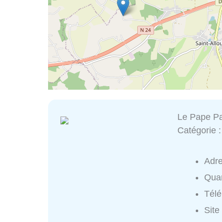
Le Pape Pa
Catégorie 
Adr
Quar
Tél
Site