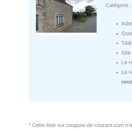
Catégorie 
Adr
Quar
Tél
Site
Le H
Le H
ren
* Cette liste sur coupure-de-courant.com n’e