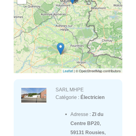
Leaflet
| © OpenStreetMap contributors
SARL MHPE
Catégorie :
Électricien
Adresse :
ZI du
Centre BP20,
59131 Rousies,