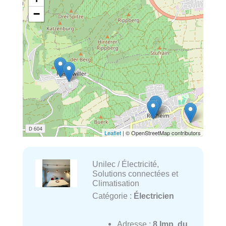
−
Leaflet
| © OpenStreetMap contributors
Unilec / Électricité,
Solutions connectées et
Climatisation
Catégorie :
Électricien
Adresse :
8 Imp. du