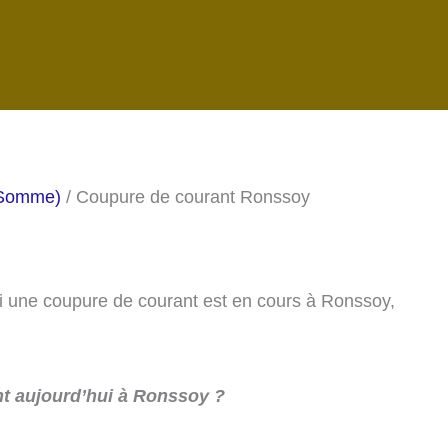
(Somme)
/ Coupure de courant Ronssoy
 si une coupure de courant est en cours à Ronssoy,
t aujourd’hui à Ronssoy ?