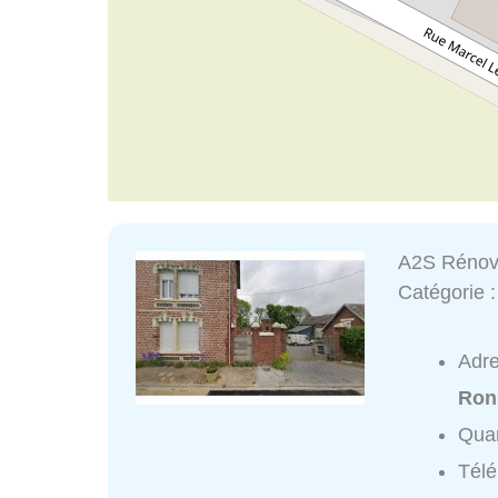
A2S Rénov
Catégorie 
Adr
Ron
Quar
Tél