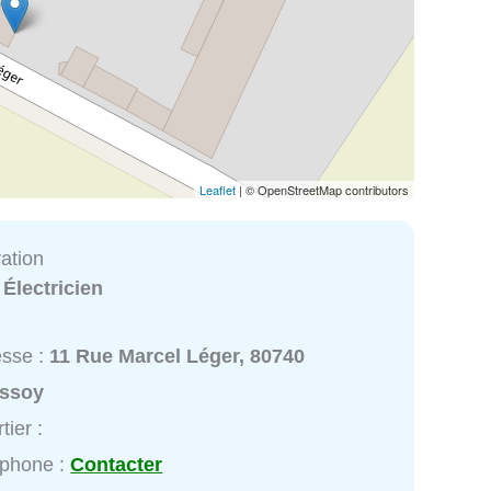
Leaflet
| © OpenStreetMap contributors
ation
:
Électricien
esse :
11 Rue Marcel Léger, 80740
ssoy
tier :
éphone :
Contacter