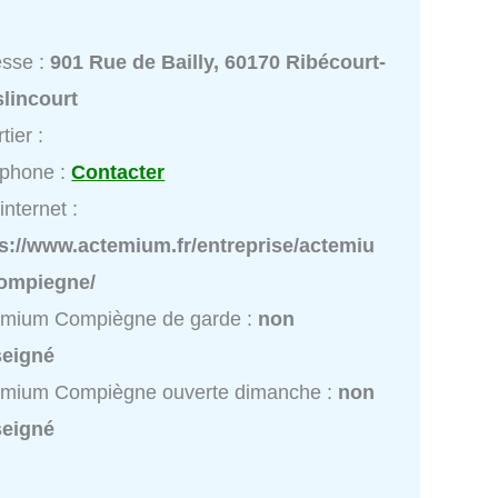
esse :
901 Rue de Bailly, 60170 Ribécourt-
lincourt
tier :
éphone :
Contacter
internet :
s://www.actemium.fr/entreprise/actemiu
ompiegne/
emium Compiègne de garde :
non
seigné
emium Compiègne ouverte dimanche :
non
seigné