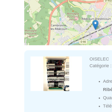
OISELEC
Catégorie 
Adr
Ribé
Quar
Tél