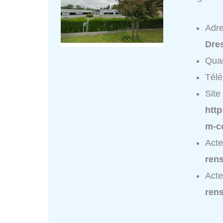
Adr
Dres
Quar
Tél
Site 
http
m-c
Act
ren
Act
ren