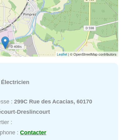
Leaflet
| © OpenStreetMap contributors
:
Électricien
esse :
299C Rue des Acacias, 60170
court-Dreslincourt
tier :
éphone :
Contacter