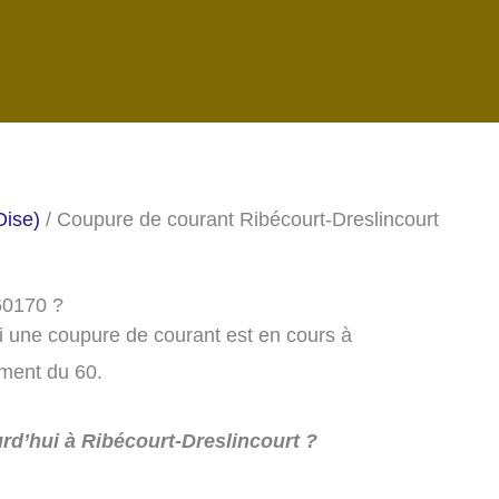
Oise)
/ Coupure de courant Ribécourt-Dreslincourt
 60170 ?
si une coupure de courant est en cours à
ement du 60.
rd’hui à Ribécourt-Dreslincourt ?