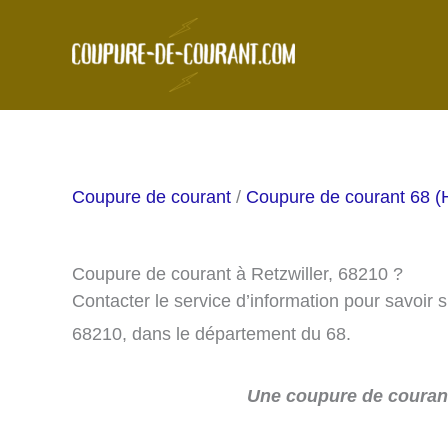
Aller
au
contenu
Coupure de courant
/
Coupure de courant 68 (
Coupure de courant à Retzwiller, 68210 ?
Contacter le service d’information pour savoir 
68210, dans le département du 68.
Une coupure de courant