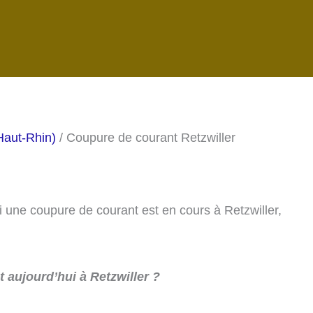
Haut-Rhin)
/ Coupure de courant Retzwiller
si une coupure de courant est en cours à Retzwiller,
 aujourd’hui à Retzwiller ?