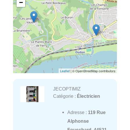
−
Leaflet
| © OpenStreetMap contributors
JECOPTIMIZ
Catégorie :
Électricien
Adresse :
119 Rue
Alphonse
Fouschard, 44521