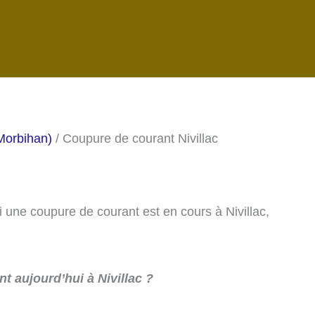
Morbihan)
/ Coupure de courant Nivillac
i une coupure de courant est en cours à Nivillac,
t aujourd’hui à Nivillac ?