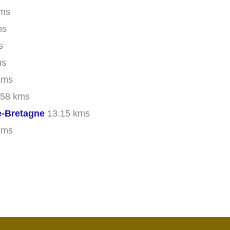
kms
ms
s
ms
kms
58 kms
e-Bretagne
13.15 kms
kms