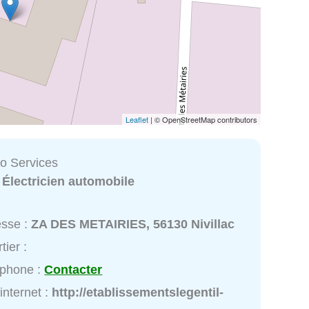
Leaflet
| © OpenStreetMap contributors
to Services
:
Électricien automobile
esse :
ZA DES METAIRIES, 56130 Nivillac
tier :
éphone :
Contacter
 internet :
http://etablissementslegentil-