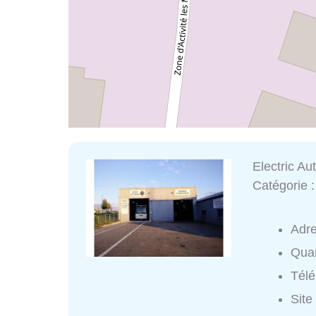
Electric Au
Catégorie 
Adr
Quar
Tél
Site