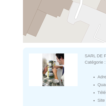
SARL DE 
Catégorie 
Adr
Quar
Tél
Site