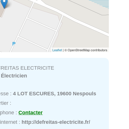
Leaflet
| © OpenStreetMap contributors
FREITAS ELECTRICITE
:
Électricien
esse :
4 LOT ESCURES, 19600 Nespouls
tier :
éphone :
Contacter
 internet :
http://defreitas-electricite.fr/