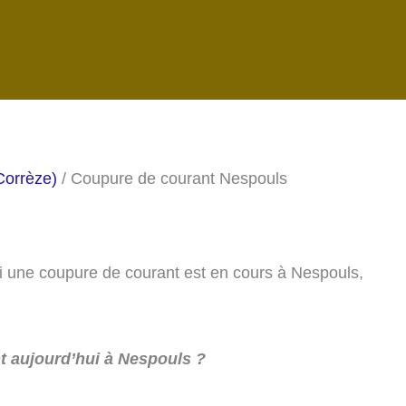
Corrèze)
/ Coupure de courant Nespouls
 si une coupure de courant est en cours à Nespouls,
 aujourd’hui à Nespouls ?