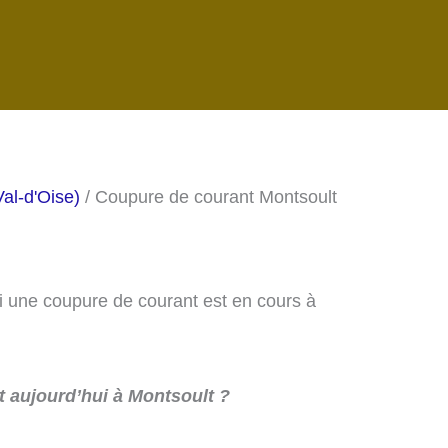
al-d'Oise)
/ Coupure de courant Montsoult
si une coupure de courant est en cours à
 aujourd’hui à Montsoult ?