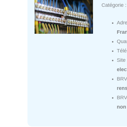
Catégorie 
Adr
Fra
Quar
Tél
Site
elec
BRV 
ren
BRV 
non