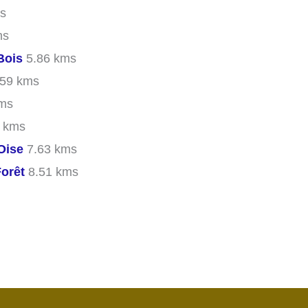
s
ms
Bois
5.86 kms
59 kms
ms
 kms
Oise
7.63 kms
Forêt
8.51 kms