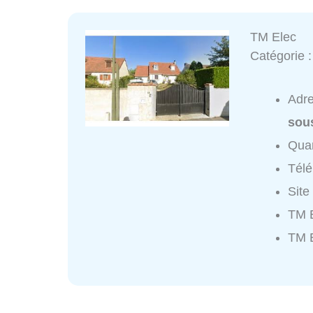
TM Elec
Catégorie 
Adr
sou
Quar
Tél
Site
TM E
TM E