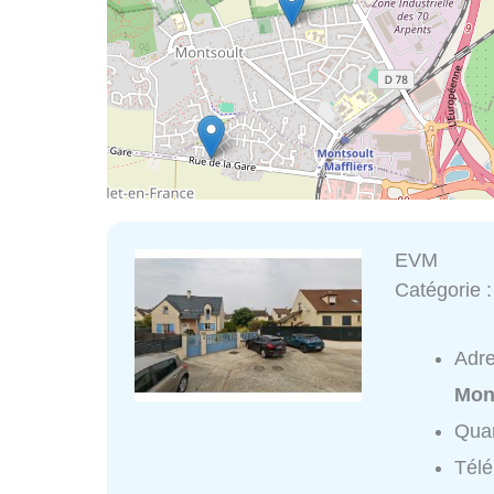
EVM
Catégorie 
Adr
Mon
Quar
Tél