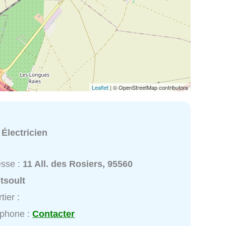
Leaflet
| © OpenStreetMap contributors
:
Électricien
esse :
11 All. des Rosiers, 95560
tsoult
tier :
éphone :
Contacter