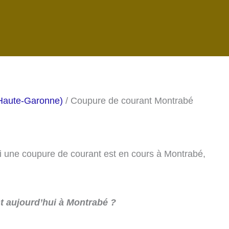
(Haute-Garonne)
/ Coupure de courant Montrabé
 si une coupure de courant est en cours à Montrabé,
 aujourd’hui à Montrabé ?