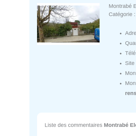
Montrabé El
Catégorie 
Adr
Quar
Tél
Site
Mont
Mont
ren
Liste des commentaires
Montrabé Ele