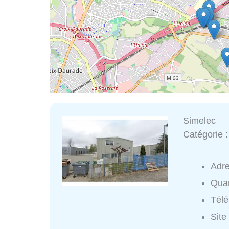
Simelec
Catégorie 
Adr
Quar
Tél
Site