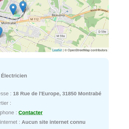
Leaflet
| © OpenStreetMap contributors
:
Électricien
esse :
18 Rue de l'Europe, 31850 Montrabé
tier :
éphone :
Contacter
 internet :
Aucun site internet connu