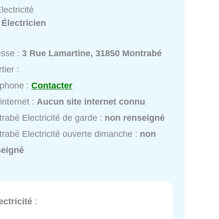
ectricité
:
Électricien
esse :
3 Rue Lamartine, 31850 Montrabé
tier :
éphone :
Contacter
 internet :
Aucun site internet connu
rabé Electricité de garde :
non renseigné
rabé Electricité ouverte dimanche :
non
seigné
ctricité
: