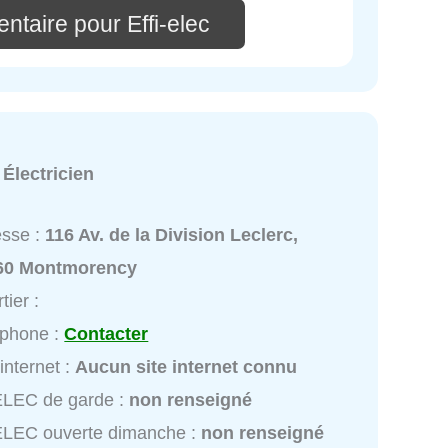
ntaire pour Effi-elec
:
Électricien
esse :
116 Av. de la Division Leclerc,
60 Montmorency
tier :
éphone :
Contacter
 internet :
Aucun site internet connu
ELEC de garde :
non renseigné
ELEC ouverte dimanche :
non renseigné