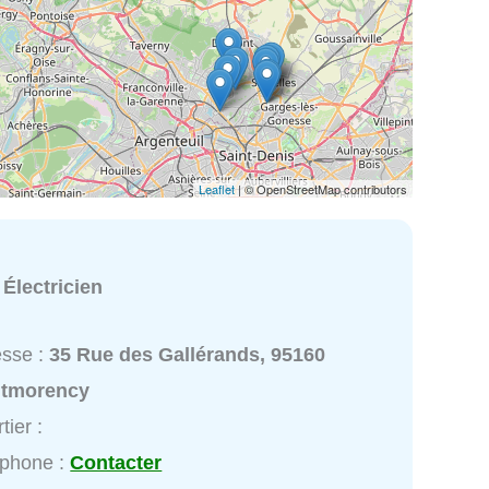
Leaflet
| © OpenStreetMap contributors
:
Électricien
esse :
35 Rue des Gallérands, 95160
tmorency
tier :
éphone :
Contacter