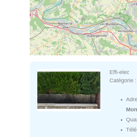
Effi-elec
Catégorie 
Adr
Mon
Quar
Tél