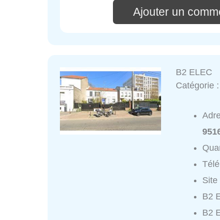
Ajouter un comme
B2 ELEC
Catégorie 
Adr
951
Quar
Tél
Site
B2 
B2 