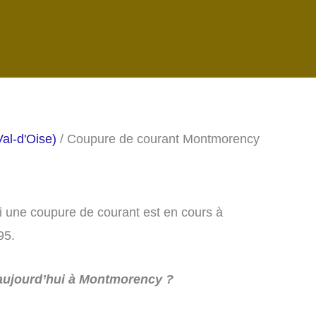
al-d'Oise)
/ Coupure de courant Montmorency
si une coupure de courant est en cours à
95.
aujourd’hui à Montmorency ?