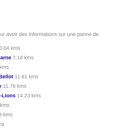
our avoir des informations sur une panne de
6.04 kms
arne
7.18 kms
 kms
Bellot
11.61 kms
y
11.78 kms
-Lions
14.23 kms
 kms
8 kms
ms