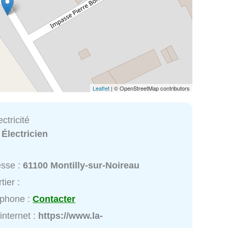
Leaflet
| © OpenStreetMap contributors
ctricité
:
Électricien
esse :
61100 Montilly-sur-Noireau
tier :
éphone :
Contacter
 internet :
https://www.la-