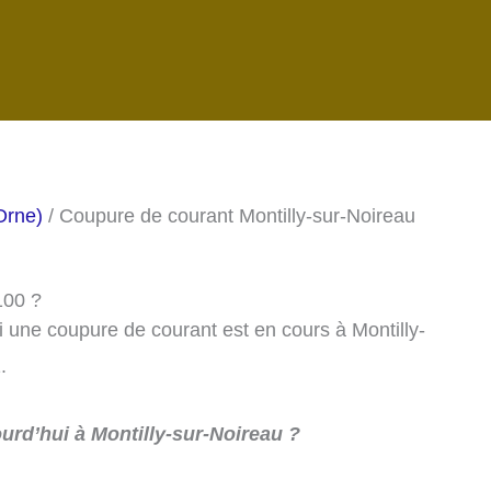
Orne)
/ Coupure de courant Montilly-sur-Noireau
1100 ?
si une coupure de courant est en cours à Montilly-
.
urd’hui à Montilly-sur-Noireau ?