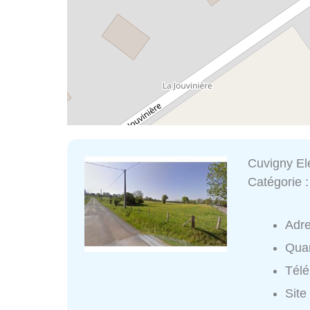
Cuvigny Ele
Catégorie 
Adr
Quar
Tél
Site