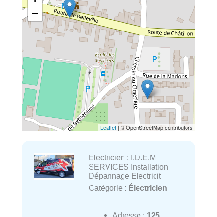
−
Leaflet
| © OpenStreetMap contributors
Electricien : I.D.E.M
SERVICES Installation
Dépannage Electricit
Catégorie :
Électricien
Adresse :
125