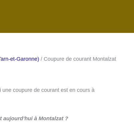
Tarn-et-Garonne)
/ Coupure de courant Montalzat
si une coupure de courant est en cours à
 aujourd’hui à Montalzat ?