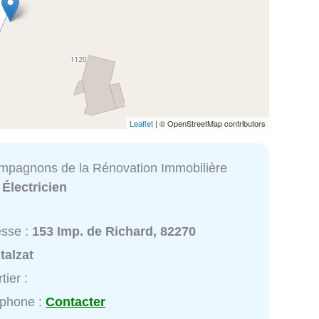
Leaflet
| © OpenStreetMap contributors
mpagnons de la Rénovation Immobilière
:
Électricien
esse :
153 Imp. de Richard, 82270
talzat
tier :
éphone :
Contacter