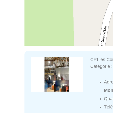
CRI les Co
Catégorie 
Adr
Mon
Quar
Tél