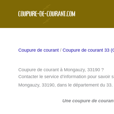
Aller
au
contenu
Coupure de courant
/
Coupure de courant 33 (
Coupure de courant à Mongauzy, 33190 ?
Contacter le service d’information pour savoir 
Mongauzy, 33190, dans le département du 33.
Une coupure de courant