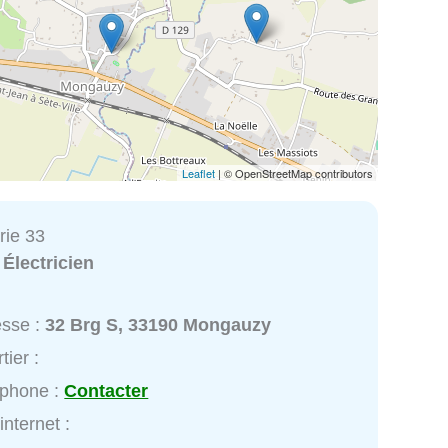
Leaflet
| © OpenStreetMap contributors
rie 33
:
Électricien
esse :
32 Brg S, 33190 Mongauzy
tier :
éphone :
Contacter
internet :