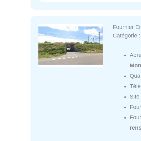
Fournier Er
Catégorie 
Adr
Mon
Quar
Tél
Site
Four
Four
ren