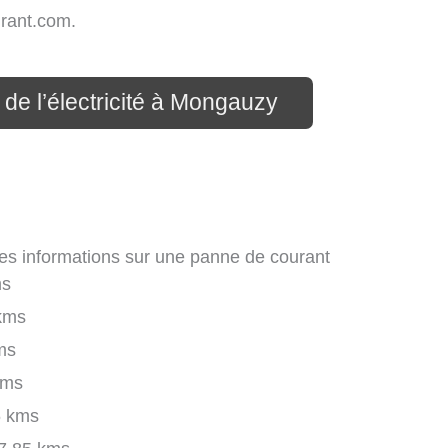
rant.com.
 de l’électricité à Mongauzy
des informations sur une panne de courant
ms
kms
ms
kms
 kms