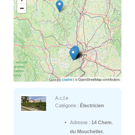
−
Leaflet
| © OpenStreetMap contributors
A.c.f.e
Catégorie :
Électricien
Adresse :
14 Chem.
du Mouchetier,