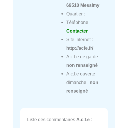
69510 Messimy
Quartier :
Téléphone :
Contacter
Site internet :
http://acfe.fr/
A.c.f.e de garde :
non renseigné
A.c.f.e ouverte
dimanche :
non
renseigné
Liste des commentaires
A.c.f.e
: