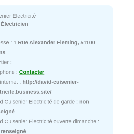
nier Electricité
:
Électricien
esse :
1 Rue Alexander Fleming, 51100
ms
tier :
éphone :
Contacter
 internet :
http://david-cuisenier-
tricite.business.site/
d Cuisenier Electricité de garde :
non
seigné
d Cuisenier Electricité ouverte dimanche :
 renseigné