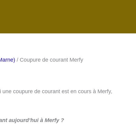
Marne)
/ Coupure de courant Merfy
si une coupure de courant est en cours à Merfy,
nt aujourd’hui à Merfy ?