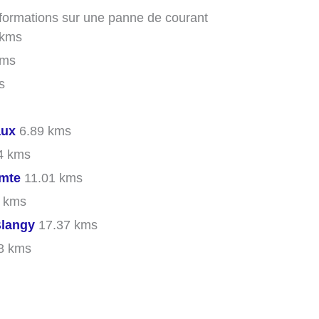
informations sur une panne de courant
 kms
kms
s
aux
6.89 kms
4 kms
omte
11.01 kms
 kms
Blangy
17.37 kms
8 kms