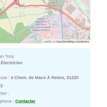
Leaflet
| © OpenStreetMap contributors
an Tony
:
Électricien
esse :
4 Chem. de Maco À Reims, 51220
fy
tier :
éphone :
Contacter