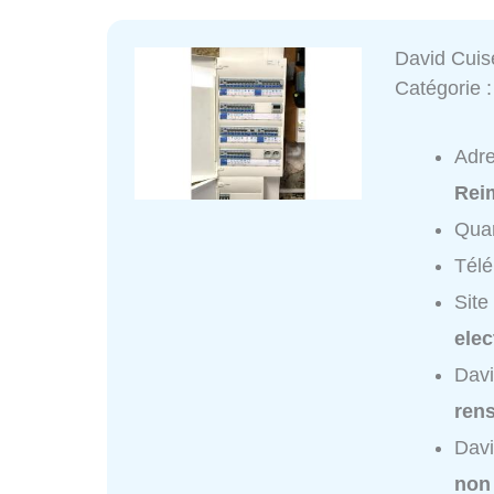
David Cuise
Catégorie 
Adr
Rei
Quar
Tél
Site
elec
Davi
ren
Davi
non