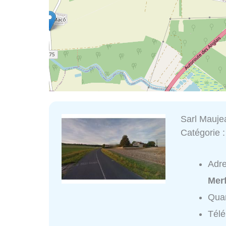
Sarl Mauje
Catégorie 
Adr
Mer
Quar
Tél