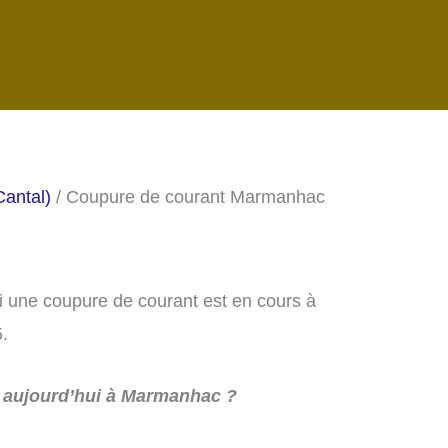
Cantal)
/ Coupure de courant Marmanhac
si une coupure de courant est en cours à
.
 aujourd’hui à Marmanhac ?