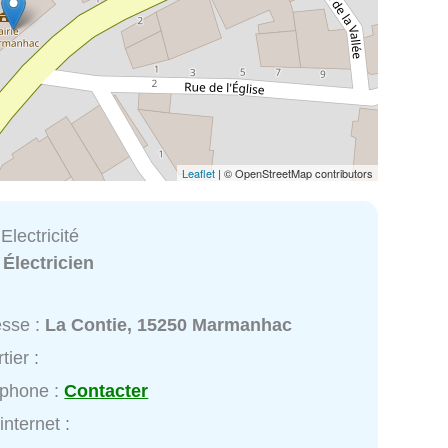
Leaflet
| © OpenStreetMap contributors
lectricité
:
Électricien
esse :
La Contie, 15250 Marmanhac
tier :
éphone :
Contacter
internet :