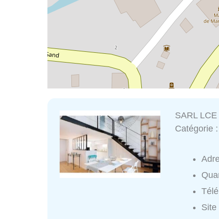
SARL LCE E
Catégorie 
Adr
Quar
Tél
Site 