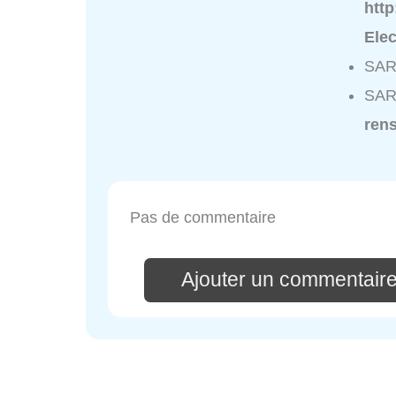
htt
Ele
SARL
SARL
ren
Pas de commentaire
Ajouter un commentaire