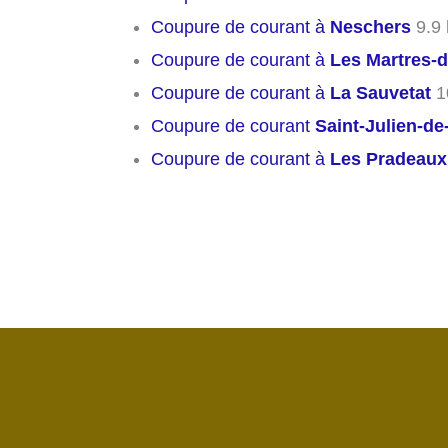
Coupure de courant à
Neschers
9.9
Coupure de courant à
Les Martres-
Coupure de courant à
La Sauvetat
1
Coupure de courant
Saint-Julien-d
Coupure de courant à
Les Pradeaux