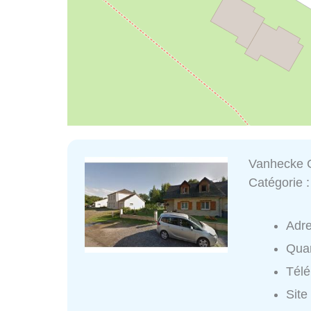
Vanhecke 
Catégorie 
Adr
Quar
Tél
Site