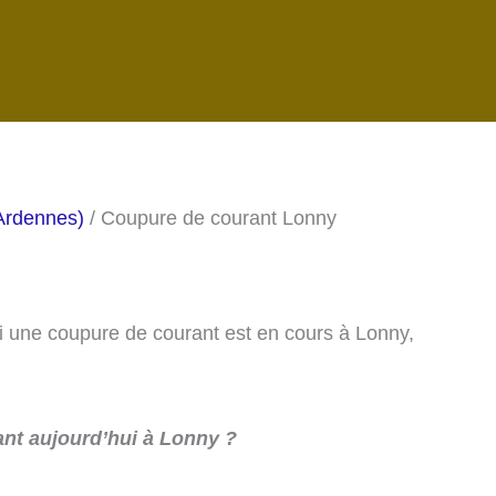
Ardennes)
/ Coupure de courant Lonny
si une coupure de courant est en cours à Lonny,
nt aujourd’hui à Lonny ?