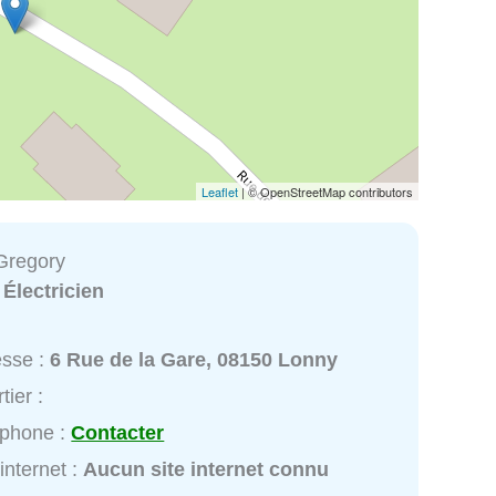
Leaflet
| © OpenStreetMap contributors
Gregory
:
Électricien
esse :
6 Rue de la Gare, 08150 Lonny
tier :
éphone :
Contacter
 internet :
Aucun site internet connu