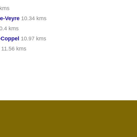
 kms
de-Veyre
10.34 kms
0.4 kms
e-Coppel
10.97 kms
11.56 kms