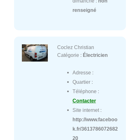
dimanche :
non
renseigné
Coclez Christian
Catégorie :
Électricien
Adresse :
Quartier :
Téléphone :
Contacter
Site internet :
http://www.faceboo
k.fr/3613786072682
20