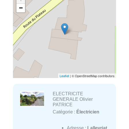
−
Leaflet
| © OpenStreetMap contributors
ELECTRICITE
GENERALE Olivier
PATRICE
Catégorie :
Électricien
Adresse :
Lalleyriat,