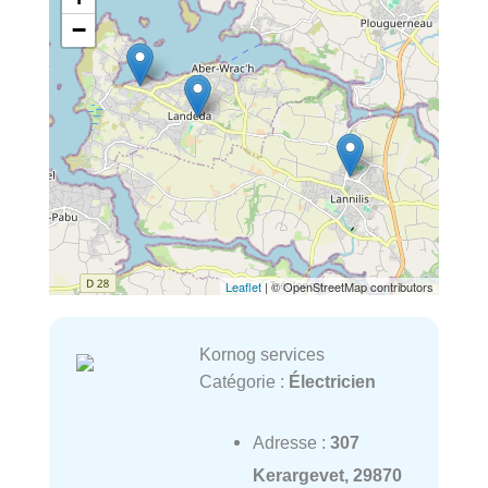
−
Leaflet
| © OpenStreetMap contributors
Kornog services
Catégorie :
Électricien
Adresse :
307
Kerargevet, 29870