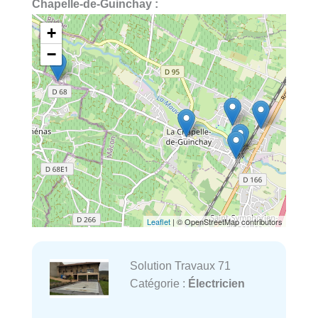
Chapelle-de-Guinchay :
+
−
Leaflet
| © OpenStreetMap contributors
Solution Travaux 71
Catégorie :
Électricien