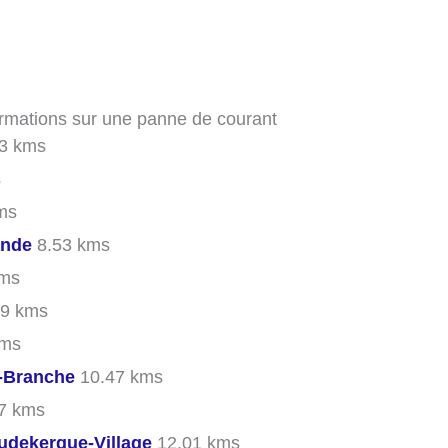
formations sur une panne de courant
3 kms
s
ms
ande
8.53 kms
kms
9 kms
kms
-Branche
10.47 kms
7 kms
dekerque-Village
12.01 kms