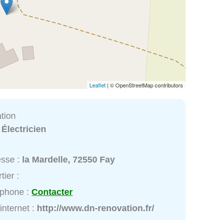
Leaflet
| © OpenStreetMap contributors
tion
:
Électricien
esse :
la Mardelle, 72550 Fay
tier :
éphone :
Contacter
 internet :
http://www.dn-renovation.fr/