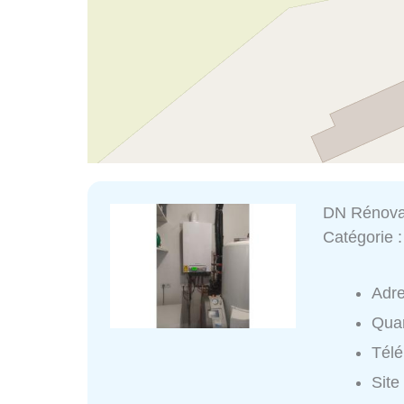
DN Rénova
Catégorie 
Adr
Quar
Tél
Site