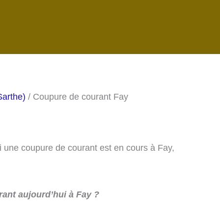
Sarthe)
/ Coupure de courant Fay
si une coupure de courant est en cours à Fay,
ant aujourd’hui à Fay ?