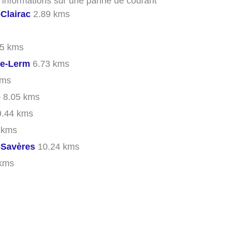
s informations sur une panne de courant
-Clairac
2.89 kms
5 kms
de-Lerm
6.73 kms
kms
e
8.05 kms
.44 kms
 kms
-Savères
10.24 kms
kms