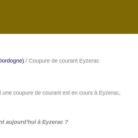
Dordogne)
/ Coupure de courant Eyzerac
si une coupure de courant est en cours à Eyzerac,
t aujourd’hui à Eyzerac ?