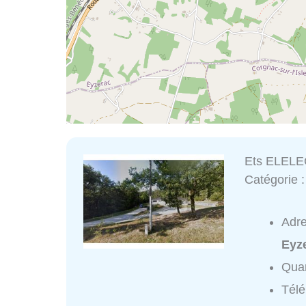
Ets ELEL
Catégorie 
Adr
Eyz
Quar
Tél