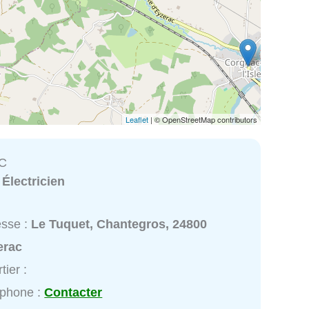
Leaflet
| © OpenStreetMap contributors
EC
:
Électricien
esse :
Le Tuquet, Chantegros, 24800
erac
tier :
éphone :
Contacter