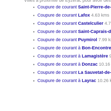
Villes à proximité de Eyzerac pour avoir de
Coupure de courant
Saint-Pierre-de
Coupure de courant
Lafox
4.63 kms
Coupure de courant
Castelculier
4.7
Coupure de courant
Saint-Caprais-
Coupure de courant
Puymirol
7.99 
Coupure de courant à
Bon-Encontr
Coupure de courant à
Lamagistère
9
Coupure de courant à
Donzac
10.16
Coupure de courant
La Sauvetat-de
Coupure de courant à
Layrac
10.26 