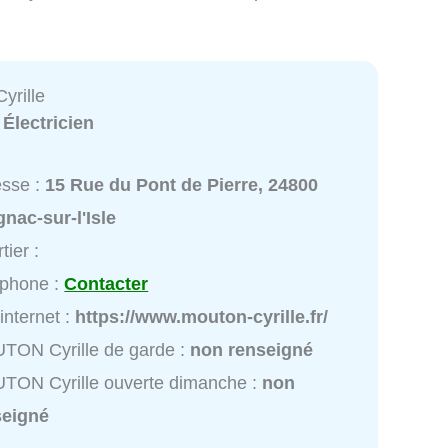
rille
:
Électricien
esse :
15 Rue du Pont de Pierre, 24800
nac-sur-l'Isle
tier :
éphone :
Contacter
 internet :
https://www.mouton-cyrille.fr/
TON Cyrille de garde :
non renseigné
TON Cyrille ouverte dimanche :
non
seigné