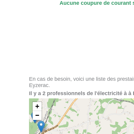
Aucune coupure de courant s
En cas de besoin, voici une liste des presta
Eyzerac.
Il y a 2 professionnels de l'électricité à à
+
−