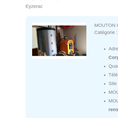
Eyzerac
MOUTON Cy
Catégorie 
Adr
Corg
Quar
Tél
Site
MOU
MOU
ren