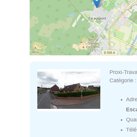
Proxi-Trav
Catégorie 
Adr
Esc
Quar
Tél