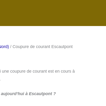
Nord)
/ Coupure de courant Escautpont
si une coupure de courant est en cours à
.
aujourd’hui à Escautpont ?