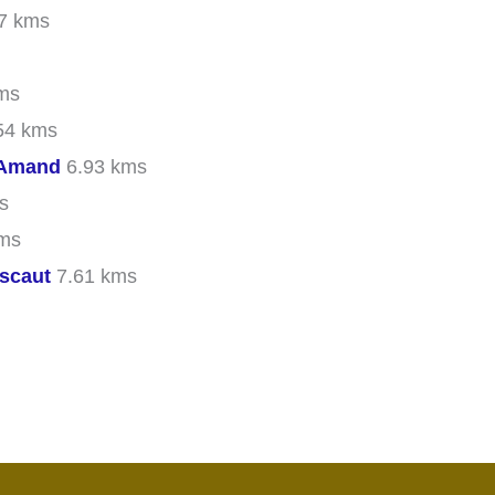
7 kms
ms
54 kms
t-Amand
6.93 kms
s
ms
Escaut
7.61 kms