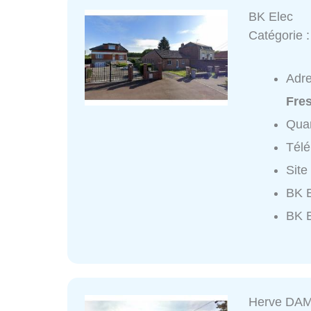
BK Elec
Catégorie 
Adr
Fre
Quar
Tél
Site
BK E
BK E
Herve DAMI