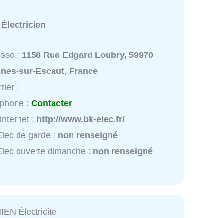
:
Électricien
esse :
1158 Rue Edgard Loubry, 59970
snes-sur-Escaut, France
tier :
éphone :
Contacter
 internet :
http://www.bk-elec.fr/
lec de garde :
non renseigné
lec ouverte dimanche :
non renseigné
EN Électricité