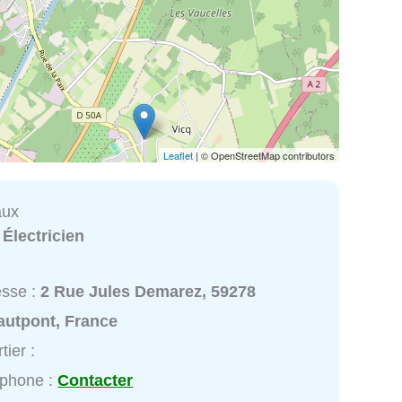
Leaflet
| © OpenStreetMap contributors
aux
:
Électricien
esse :
2 Rue Jules Demarez, 59278
autpont, France
tier :
éphone :
Contacter