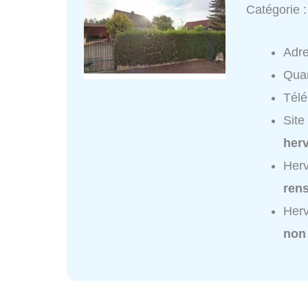
Catégorie 
Adr
Quar
Tél
Site
herv
Herv
ren
Herv
non