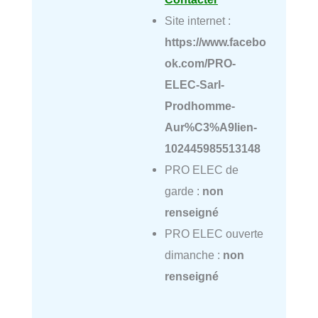
Site internet :
https://www.facebo
ok.com/PRO-
ELEC-Sarl-
Prodhomme-
Aur%C3%A9lien-
102445985513148
PRO ELEC de
garde :
non
renseigné
PRO ELEC ouverte
dimanche :
non
renseigné