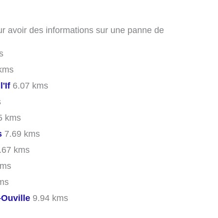
ur avoir des informations sur une panne de
s
kms
'If
6.07 kms
s
5 kms
s
7.69 kms
.67 kms
kms
ms
-Ouville
9.94 kms