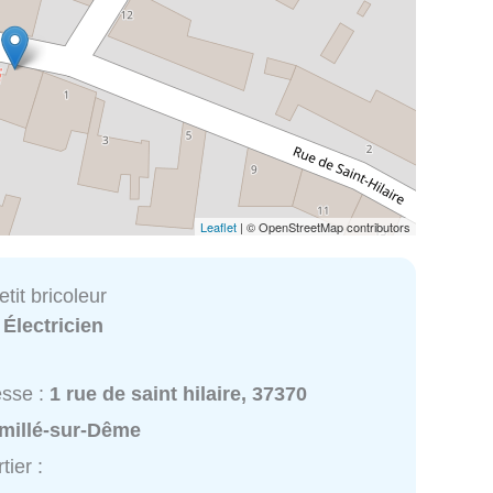
Leaflet
| © OpenStreetMap contributors
etit bricoleur
:
Électricien
esse :
1 rue de saint hilaire, 37370
millé-sur-Dême
tier :