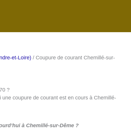
ndre-et-Loire)
/ Coupure de courant Chemillé-sur-
370 ?
si une coupure de courant est en cours à Chemillé-
ourd’hui à Chemillé-sur-Dême ?