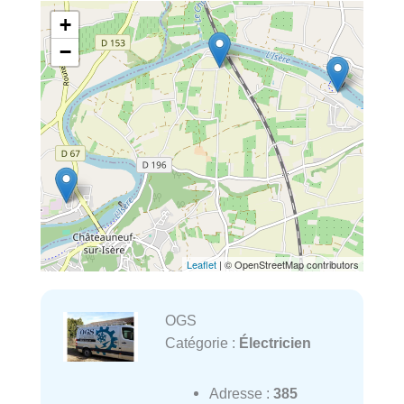
+
−
Leaflet
| © OpenStreetMap contributors
OGS
Catégorie :
Électricien
Adresse :
385