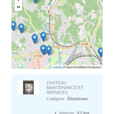
−
Leaflet
| © OpenStreetMap contributors
CHATEAU
MAINTENANCE ET
SERVICES
Catégorie :
Électricien
Adresse :
9 Clos