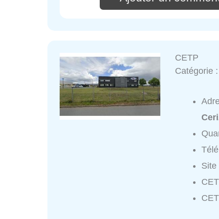
CETP
Catégorie 
Adr
Cer
Quar
Tél
Site
CET
CET