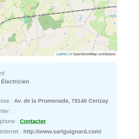
Leaflet
| © OpenStreetMap contributors
rd
:
Électricien
esse :
Av. de la Promenade, 79140 Cerizay
tier :
éphone :
Contacter
 internet :
http://www.sarlguignard.com/