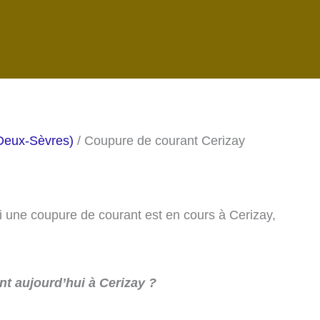
Deux-Sèvres)
/ Coupure de courant Cerizay
si une coupure de courant est en cours à Cerizay,
t aujourd’hui à Cerizay ?