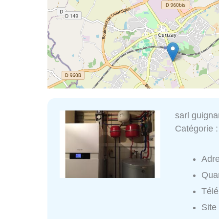
sarl guigna
Catégorie 
Adr
Quar
Tél
Site