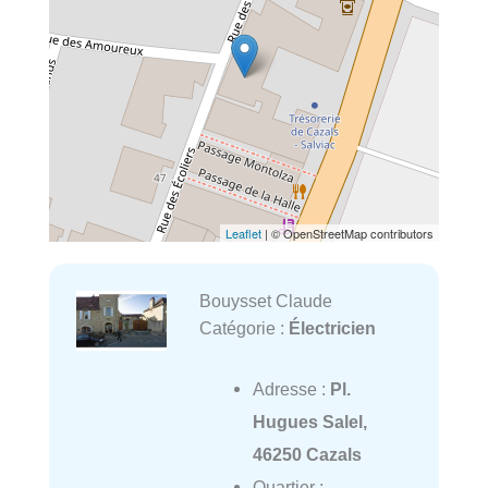
Leaflet
| © OpenStreetMap contributors
Bouysset Claude
Catégorie :
Électricien
Adresse :
Pl.
Hugues Salel,
46250 Cazals
Quartier :