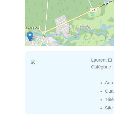
Laurent Et 
Catégorie 
Adr
Quar
Tél
Site