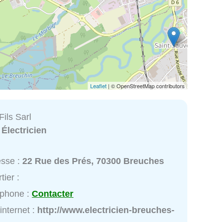
Leaflet
| © OpenStreetMap contributors
Fils Sarl
:
Électricien
esse :
22 Rue des Prés, 70300 Breuches
tier :
éphone :
Contacter
 internet :
http://www.electricien-breuches-