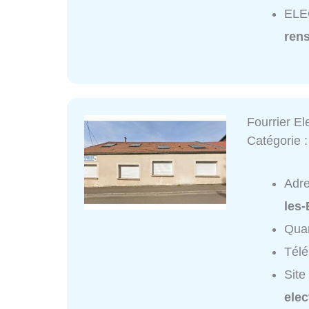
ELE
ren
Fourrier Ele
Catégorie 
Adr
les-
Quar
Tél
Site
elect