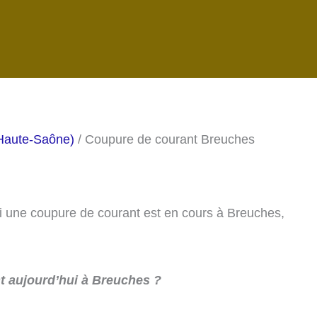
Haute-Saône)
/ Coupure de courant Breuches
 si une coupure de courant est en cours à Breuches,
 aujourd’hui à Breuches ?