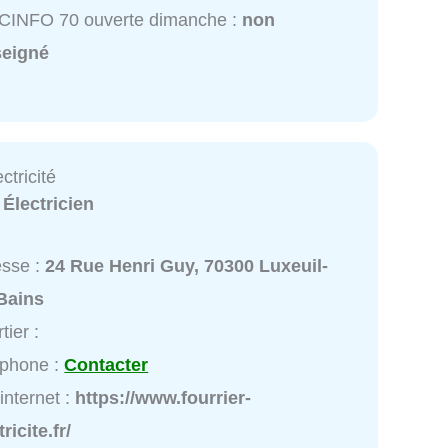
CINFO 70 ouverte dimanche :
non
seigné
ctricité
:
Électricien
esse :
24 Rue Henri Guy, 70300 Luxeuil-
Bains
tier :
éphone :
Contacter
 internet :
https://www.fourrier-
ricite.fr/