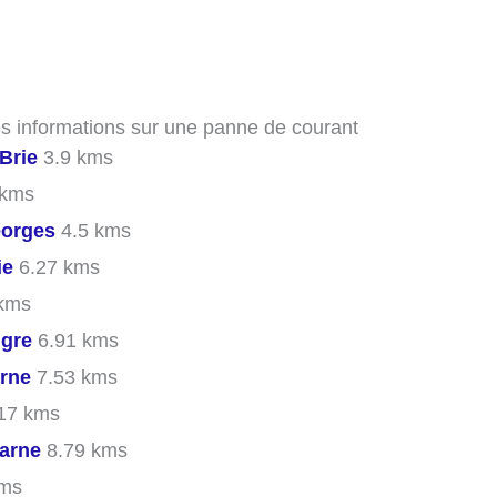
es informations sur une panne de courant
Brie
3.9 kms
 kms
eorges
4.5 kms
ie
6.27 kms
kms
gre
6.91 kms
rne
7.53 kms
17 kms
arne
8.79 kms
kms