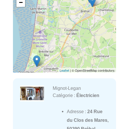
−
Leaflet
| © OpenStreetMap contributors
Mignot-Legan
Catégorie :
Électricien
Adresse :
24 Rue
du Clos des Mares,
50290 Bréhal